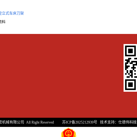
控立式车床刀架
资料
密机械有限公司 All Right Reserved
苏ICP备2025212939号
技术支持：
仕德伟科技