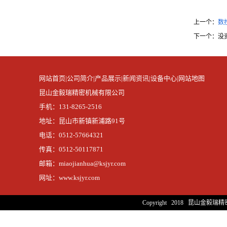
上一个：
数
下一个：
没
网站首页|
公司简介|
产品展示|
新闻资讯|
设备中心|
网站地图
昆山金毅瑞精密机械有限公司
手机：131-8265-2516
地址：昆山市新镇新浦路91号
电话：0512-57664321
传真：0512-50117871
邮箱：miaojianhua@ksjyr.com
网址：www.ksjyr.com
Copyright 2018 昆山金毅瑞精