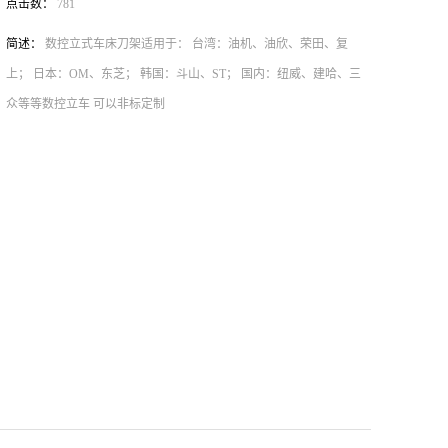
点击数：
781
简述：
数控立式车床刀架适用于： 台湾：油机、油欣、荣田、复
上； 日本：OM、东芝； 韩国：斗山、ST； 国内：纽威、建哈、三
众等等数控立车 可以非标定制