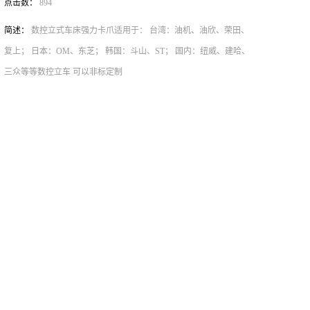
点击数：
894
简述：
数控立式车床强力卡爪适用于： 台湾：油机、油欣、荣田、
复上； 日本：OM、东芝； 韩国：斗山、ST； 国内：纽威、建哈、
三众等等数控立车 可以非标定制